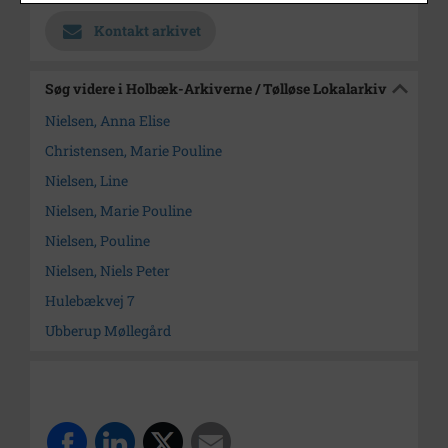
Kontakt arkivet
Søg videre i Holbæk-Arkiverne / Tølløse Lokalarkiv
Nielsen, Anna Elise
Christensen, Marie Pouline
Nielsen, Line
Nielsen, Marie Pouline
Nielsen, Pouline
Nielsen, Niels Peter
Hulebækvej 7
Ubberup Møllegård