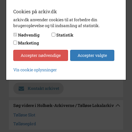
leverede til byens huse.
Fra døren i muren solgtes på et
Cookies på arkiv.dk
tidspunkt billetter, hvis man
arkiv.dk anvender cookies til at forbedre din
ønskede en spadseretur i
brugeroplevelse og til indsamling af statistik.
parken.
Nødvendig
Statistik
Periode
1900 - 1940
Marketing
Dateringsnote
udateret
Accepter nødvendige
Accepter valgte
Fotograf
Ukendt
Arkiv
Holbæk-Arkiverne / Tølløse
Vis cookie oplysninger
Lokalarkiv
Kontakt arkivet
Søg videre i Holbæk-Arkiverne / Tølløse Lokalarkiv
Tølløse Slot
Tølløsegård