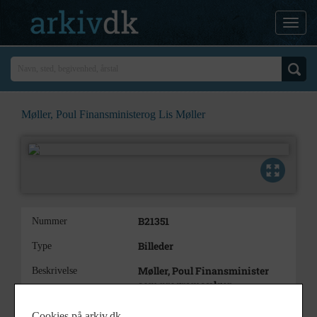
Møller, Poul Finansministerog Lis Møller
B21351
Nummer
Billeder
Type
Møller, Poul Finansminister
Beskrivelse
som programsælger
og Lis Møller som byder
velkommen
Cookies på arkiv.dk