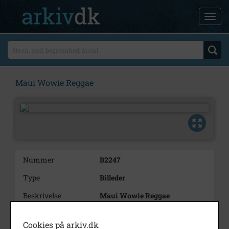
Maui Wowie Reggae
Nummer
B2247
Type
Billeder
Beskrivelse
Maui Wowie Reggae
Bemærkning
Markedsføringsfoto tilsendt
Holbæk Jazzklub i
Cookies på arkiv.dk