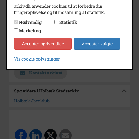
forbindelse med arrangement på
arkiv.dk anvender cookies til at forbedre din
Elværket d.
brugeroplevelse og til indsamling af statistik.
3/12-1982.
Nødvendig
Statistik
Årstal
1982
Marketing
Dateringsnote
ca. 1982
Accepter nødvendige
Accepter valgte
Fotograf
Ukendt
Vis cookie oplysninger
Arkiv
Holbæk Stadsarkiv
Kontakt arkivet
Søg videre i Holbæk Stadsarkiv
Holbæk Jazzklub