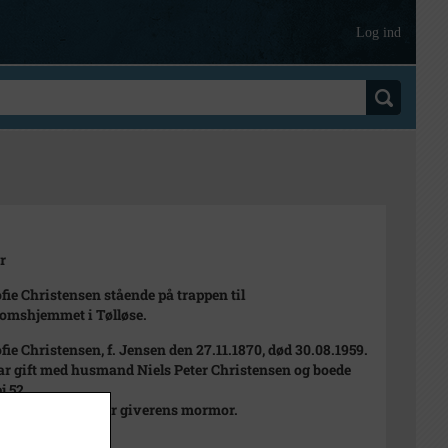
Log ind
r
fie Christensen stående på trappen til
omshjemmet i Tølløse.
fie Christensen, f. Jensen den 27.11.1870, død 30.08.1959.
r gift med husmand Niels Peter Christensen og boede
j 52.
fie Christensen er giverens mormor.
 1959