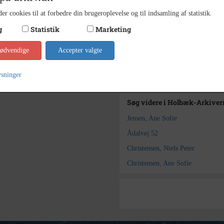
er cookies til at forbedre din brugeroplevelse og til indsamling af statistik.
udater
Dateringsnote
g
Statistik
Marketing
Ukend
Fotograf
Holbæk
nødvendige
Accepter valgte
Arkiv
Kontakt arkivet
ysninger
Søg videre i Holbæk-Arkivern
Jensen, Ane Sofie
Ådalvej 52
Christensen, Niels Peter
Christensen, Ane Sofie