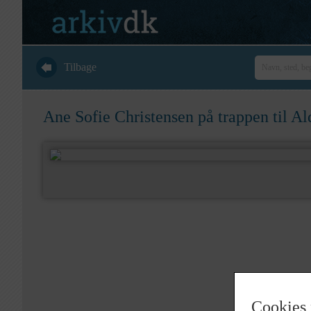
Tilbage
Ane Sofie Christensen på trappen til A
Cookies 