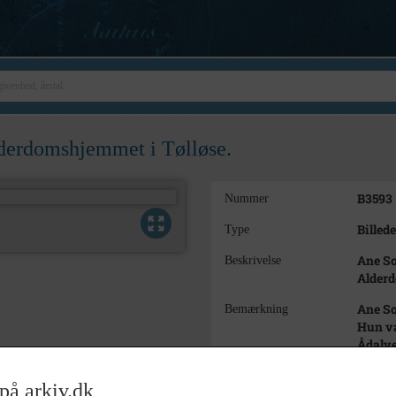
lderdomshjemmet i Tølløse.
B3593
Nummer
Billede
Type
Ane So
Beskrivelse
Alderd
Ane So
Bemærkning
Hun va
Ådalve
Ane So
på arkiv.dk
1940 -
Periode