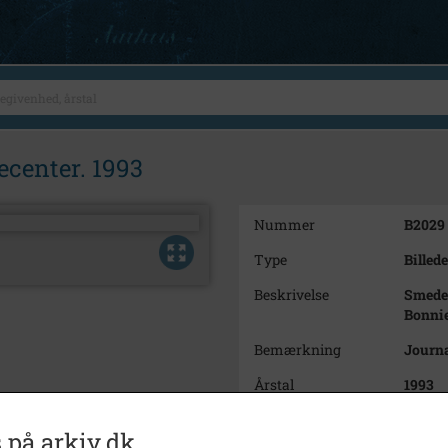
center. 1993
Nummer
B2029
Type
Billede
Beskrivelse
Smede
Bonnie
Bemærkning
Journa
Årstal
1993
Dateringsnote
15.1.1
 på arkiv.dk