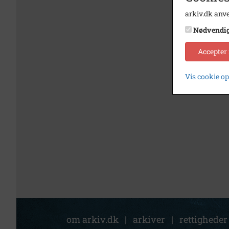
arkiv.dk anve
Nødvendi
Accepter
Vis cookie o
om arkiv.dk
|
arkiver
|
rettigheder