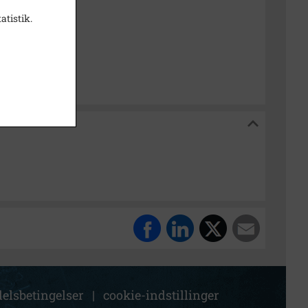
atistik.
k Stadsarkiv
kiv
elsbetingelser
|
cookie-indstillinger