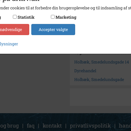
Fotograf
PK
nder cookies til at forbedre din brugeroplevelse og til indsamling af st
Størrelse
15 x 10
g
Statistik
Marketing
Arkiv
Holbæ
 nødvendige
Accepter valgte
Kontakt arkivet
plysninger
Søg videre i Holbæk Stadsar
Holbæk, Smedelundsgade 14
Dyrehandel
Holbæk, Smedelundsgade
 og brug
|
faq
|
kontakt
|
privatlivspolitik
|
hand