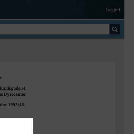
Log ind
r
lundsgade 14.
s Dyrecenter.
lnr. 1993/48.
993