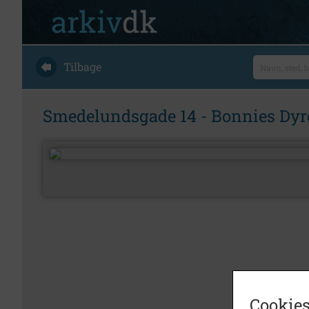
Tilbage
Smedelundsgade 14 - Bonnies Dyre
Cookies