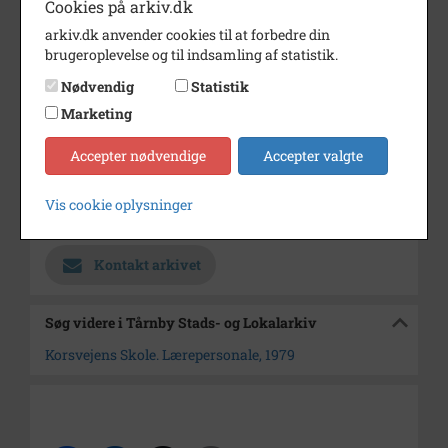
Cookies på arkiv.dk
Dateringsnote
1979
arkiv.dk anvender cookies til at forbedre din
brugeroplevelse og til indsamling af statistik.
Fotograf
Ukendt
Nødvendig
Statistik
Se på kort
Marketing
Type
Sogn (1000-2050)
Accepter nødvendige
Accepter valgte
Enhed
Tårnby Sogn (Tårnby
Kommune) (1000-2050)
Vis cookie oplysninger
Arkiv
Tårnby Stads- og Lokalarkiv
Kontakt arkivet
Søg videre i Tårnby Stads- og Lokalarkiv
Korsvejens Skole. Lærepersonale, 1979