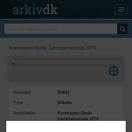
Korsvejens Skole. Lærerpersonale, 1979
Nummer
B3842
Type
Billeder
Beskrivelse
Korsvejens Skole.
Lærerpersonale, 1979
Årstal
1979