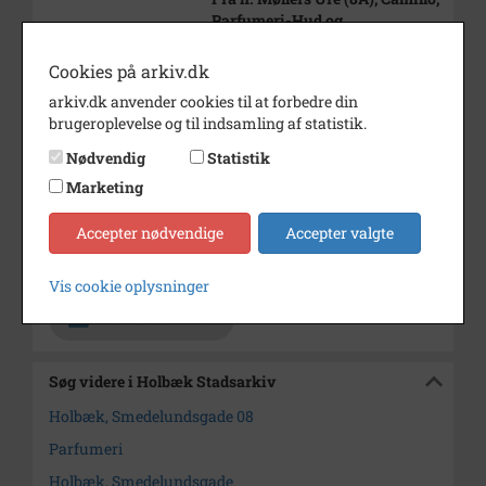
Parfumeri-Hud og
Skønhedsklinik (8).
Cookies på arkiv.dk
Bemærkning
Journalnr. 1993/48.
arkiv.dk anvender cookies til at forbedre din
Årstal
1993
brugeroplevelse og til indsamling af statistik.
Dateringsnote
15.1.1993
Nødvendig
Statistik
Marketing
Fotograf
PK
Størrelse
10 x 15
Accepter nødvendige
Accepter valgte
Arkiv
Holbæk Stadsarkiv
Vis cookie oplysninger
Kontakt arkivet
Søg videre i Holbæk Stadsarkiv
Holbæk, Smedelundsgade 08
Parfumeri
Holbæk, Smedelundsgade