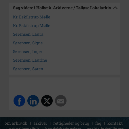
Søg videre i Holbæk-Arkiverne / Tølløse Lokalarkiv
Kr. Eskilstrup Mølle
Kr. Eskilstrup Mølle
Sørensen, Laura
Sørensen, Signe
Sørensen, Inger
Sørensen, Laurine
Sørensen, Søren
om arkiv.dk
|
arkiver
|
rettigheder og brug
|
faq
|
kontakt
|
privatlivspolitik
|
handelsbetingelser
|
cookie-indstillinger