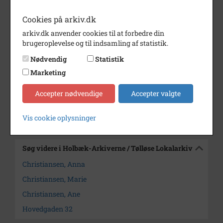
(Dublet 2864)
Cookies på arkiv.dk
arkiv.dk anvender cookies til at forbedre din
Periode
1900 - 1920
brugeroplevelse og til indsamling af statistik.
Dateringsnote
udateret
Nødvendig
Statistik
Fotograf
Ukendt
Marketing
Arkiv
Holbæk-Arkiverne / Tølløse
Accepter nødvendige
Accepter valgte
Lokalarkiv
Vis cookie oplysninger
Kontakt arkivet
Søg videre i Holbæk-Arkiverne / Tølløse Lokalarkiv
Christiansen, Anna
Christiansen, Marie
Christiansen, Ane
Hovedgaden 32