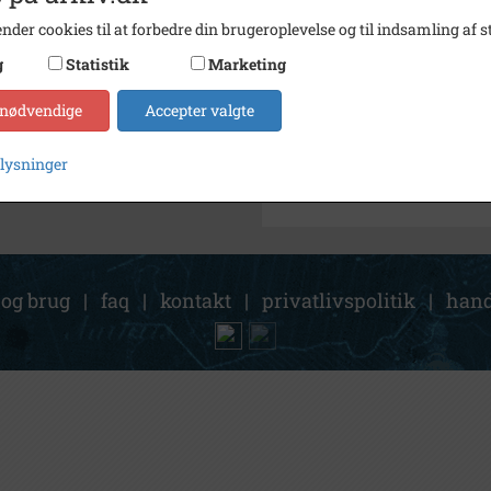
nder cookies til at forbedre din brugeroplevelse og til indsamling af st
Søg videre i Lokalarkivet Al
g
Statistik
Marketing
Kongehuset
 nødvendige
Accepter valgte
Fredernborg roklub
plysninger
 og brug
|
faq
|
kontakt
|
privatlivspolitik
|
hand