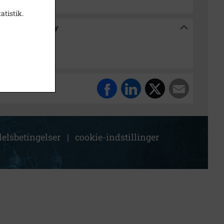
atistik.
sønderup -Tjæreby
elsbetingelser
|
cookie-indstillinger