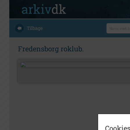
Tilbage
Fredensborg roklub.
Cookies