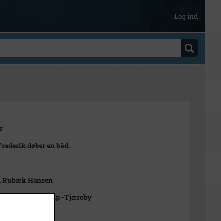
Log ind
4
r
rederik døber en båd.
n Rubæk Hansen
rkivet Alsønderup -Tjæreby