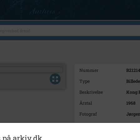
Nummer
B2121
Type
Billede
Beskrivelse
Kong F
Årstal
1968
Fotograf
Jørge
Arkiv
Lokala
 på arkiv.dk
Kontakt arkivet