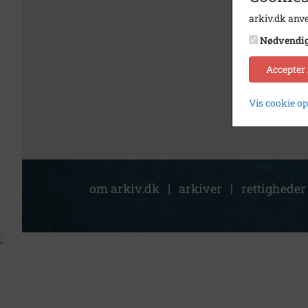
arkiv.dk anve
Nødvendi
Accepter
Vis cookie o
om arkiv.dk
|
arkiver
|
rettigheder
;