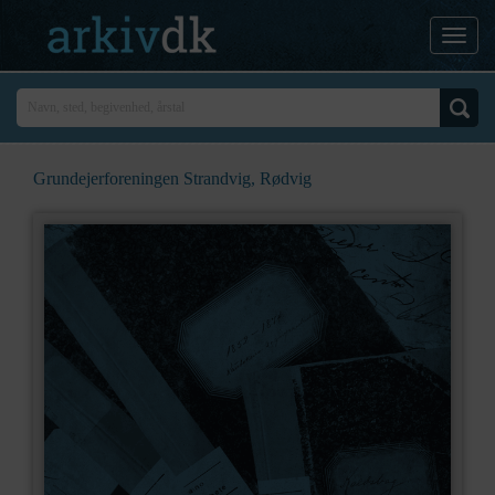
Grundejerforeningen Strandvig, Rødvig