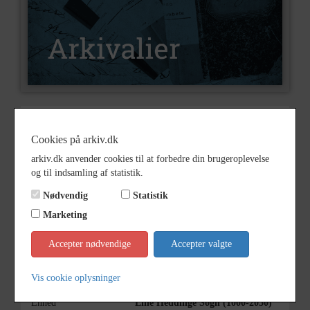
Nummer
A2929
Cookies på arkiv.dk
Type
Arkivalier
arkiv.dk anvender cookies til at forbedre din brugeroplevelse
Arkivskaber
Grundejerforeningen Strandvig
og til indsamling af statistik.
Beskrivelse
Grundejerforeningens
Nødvendig
Statistik
foreningsarkiv
Marketing
Årstal
1988
Accepter nødvendige
Accepter valgte
Se på kort
Vis cookie oplysninger
Type
Sogn (1000-2050)
Enhed
Lille Heddinge Sogn (1000-2050)