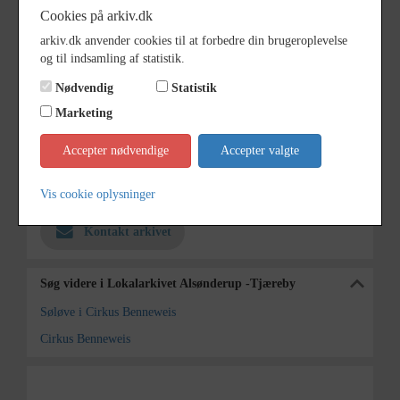
Årstal
1968
Cookies på arkiv.dk
Dateringsnote
19/4/68
arkiv.dk anvender cookies til at forbedre din brugeroplevelse
og til indsamling af statistik.
Fotograf
Jørgen Rubæk Hansen
Nødvendig
Statistik
Se på kort
Marketing
Type
Kommune (1970-2050)
Accepter nødvendige
Accepter valgte
Enhed
Hillerød Kommune (2007-2050)
Arkiv
Lokalarkivet Alsønderup -Tjæreby
Vis cookie oplysninger
Kontakt arkivet
Søg videre i Lokalarkivet Alsønderup -Tjæreby
Søløve i Cirkus Benneweis
Cirkus Benneweis