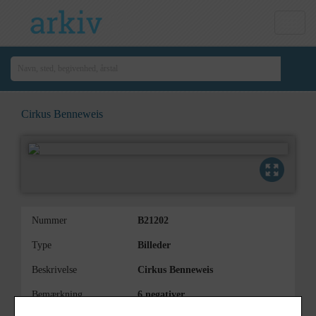
Cirkus Benneweis
Nummer
B21202
Type
Billeder
Beskrivelse
Cirkus Benneweis
Bemærkning
6 negativer.