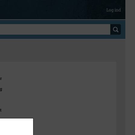
Log ind
r
g
t
k Stadsarkiv