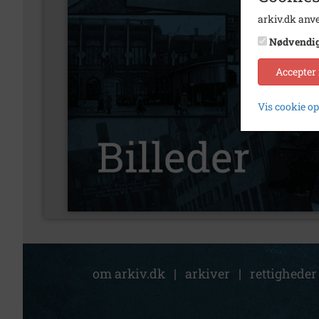
arkiv.dk anve
Nødvendi
Accepter
Vis cookie o
om arkiv.dk
|
arkiver
|
rettigheder