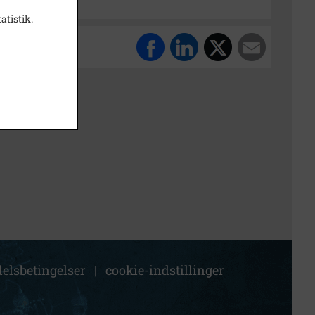
atistik.
elsbetingelser
|
cookie-indstillinger