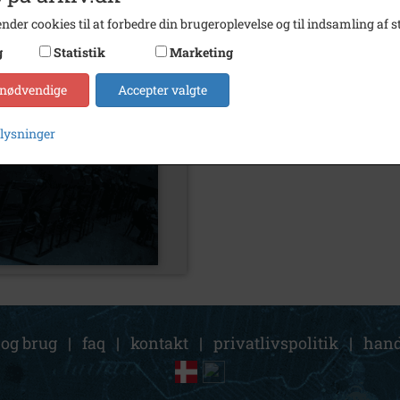
nder cookies til at forbedre din brugeroplevelse og til indsamling af st
g
Statistik
Marketing
 nødvendige
Accepter valgte
plysninger
 og brug
|
faq
|
kontakt
|
privatlivspolitik
|
hand