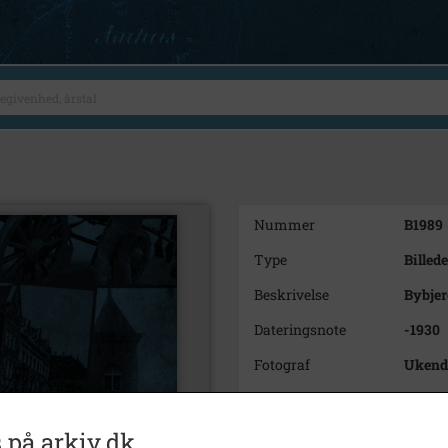
Nummer
B1989
Type
Billede
Beskrivelse
Bybjer
Dateringsnote
-1930
Fotograf
Ukend
Arkiv
Holbæ
 på arkiv.dk
Kontakt arkivet