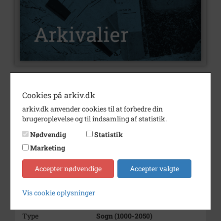
Nummer
A2922
Cookies på arkiv.dk
Type
Arkivalier
arkiv.dk anvender cookies til at forbedre din
brugeroplevelse og til indsamling af statistik.
Arkivskaber
Jens Peder Kristian Pedersen
Nødvendig
Statistik
Beskrivelse
Jens Peder Kristian Pedersen,
personarkiv
Marketing
Født/stiftet
16/09-1903
Accepter nødvendige
Accepter valgte
Periode
1880 - 1922
Vis cookie oplysninger
Se på kort
Type
Sogn (1000-2050)