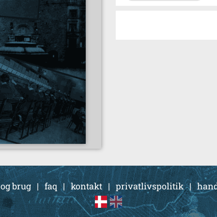
 og brug
|
faq
|
kontakt
|
privatlivspolitik
|
hand