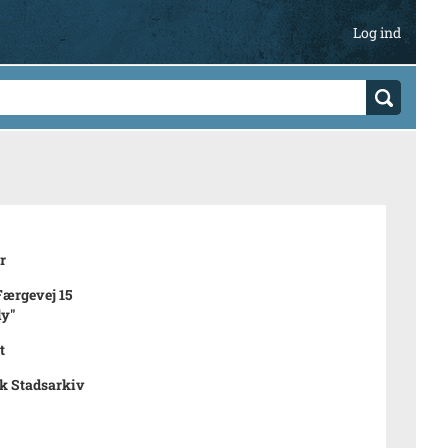
Log ind
r
Færgevej 15
ly"
t
k Stadsarkiv