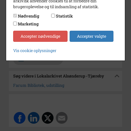
arkiv.dk anvender cookies til at forbedre din
brugeroplevelse og til indsamling af statistik.
Årstal
1968
Nødvendig
Statistik
Dateringsnote
1968
Marketing
Fotograf
Jørgen Rubæk Hansen
Accepter nødvendige
Accepter valgte
Arkiv
Lokalarkivet Alsønderup -
Tjæreby
Vis cookie oplysninger
Kontakt arkivet
Søg videre i Lokalarkivet Alsønderup -Tjæreby
Farum Bibliotek, udstilling