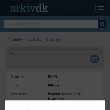
Postbud Anders Larsen, Kvarmløse.
Nummer
B3464
Type
Billeder
Beskrivelse
Postbud Anders Larsen,
Kvarmløse.
Bemærkning
Den senere vognmand i Tølløse,