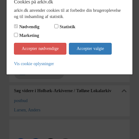
Cookies på arkiv.dk
Frits Larsen, var søn af Anders
Larsen.
arkiv.dk anvender cookies til at forbedre din brugeroplevelse
og til indsamling af statistik.
Periode
1925 - 1935
Nødvendig
Statistik
Dateringsnote
ca. 1930
Marketing
Fotograf
Ukendt
Accepter nødvendige
Accepter valgte
Arkiv
Holbæk-Arkiverne / Tølløse
Lokalarkiv
Vis cookie oplysninger
Kontakt arkivet
Søg videre i Holbæk-Arkiverne / Tølløse Lokalarkiv
postbud
Larsen, Anders