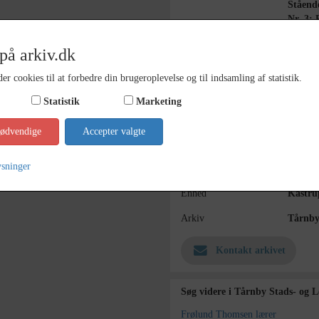
Stående
Nr. 3: 
Årstal
1931
på arkiv.dk
Dateringsnote
1931
er cookies til at forbedre din brugeroplevelse og til indsamling af statistik.
Fotograf
Ukend
Statistik
Marketing
Materiale
digital
nødvendige
Accepter valgte
Se på kort
ysninger
Type
Sogn (
Enhed
Kastru
Arkiv
Tårnby
Kontakt arkivet
Søg videre i Tårnby Stads- og 
Frølund Thomsen lærer