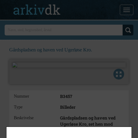
Gårdspladsen og haven ved Ugerløse Kro.
B3457
Nummer
Billeder
Type
Gårdspladsen og haven ved
Beskrivelse
Ugerløse Kro, set hen mod
smedjen og kirken.