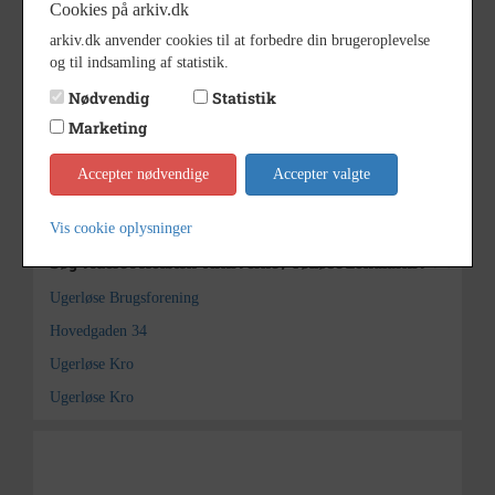
Cookies på arkiv.dk
1950 - 1990
Periode
arkiv.dk anvender cookies til at forbedre din brugeroplevelse
udateret
Dateringsnote
og til indsamling af statistik.
Ukendt
Fotograf
Nødvendig
Statistik
Holbæk-Arkiverne / Tølløse
Marketing
Arkiv
Lokalarkiv
Accepter nødvendige
Accepter valgte
Kontakt arkivet
Vis cookie oplysninger
Søg videre i Holbæk-Arkiverne / Tølløse Lokalarkiv
Ugerløse Brugsforening
Hovedgaden 34
Ugerløse Kro
Ugerløse Kro