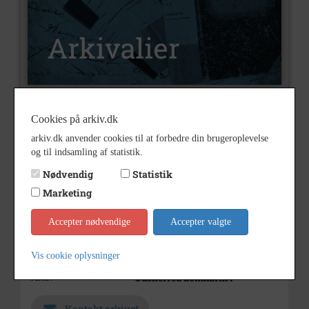
A325
Cookies på arkiv.dk
Nummer
arkiv.dk anvender cookies til at forbedre din brugeroplevelse
Arkivalier
Type
og til indsamling af statistik.
Vallekilde Bylaug
Arkivskaber
Nødvendig
Statistik
Vallekilde Bylaug
Beskrivelse
Marketing
Vallekilde
Accepter nødvendige
Accepter valgte
1946 - 1990
Periode
1946-1990
Dateringsnote
Vis cookie oplysninger
Odsherred Lokalarkiv
Arkiv
Kontakt arkivet