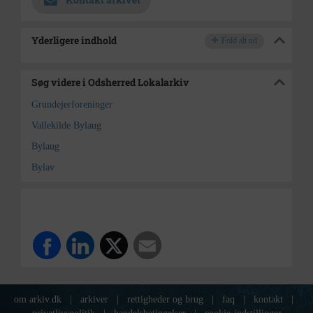
Yderligere indhold
Fold alt ud
Søg videre i Odsherred Lokalarkiv
Grundejerforeninger
Vallekilde Bylaug
Bylaug
Bylav
om arkiv.dk
|
arkiver
|
rettigheder og brug
|
faq
|
kontakt
|