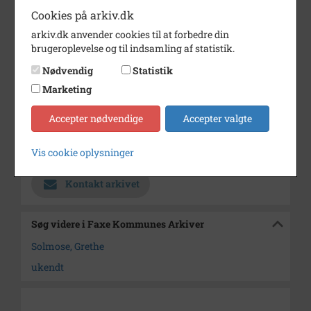
Periode
1980 - 1995
Cookies på arkiv.dk
Dateringsnote
u.år
arkiv.dk anvender cookies til at forbedre din
brugeroplevelse og til indsamling af statistik.
Fotograf
Finn John Carlsson
Nødvendig
Statistik
Se på kort
Marketing
Type
Sogn (1000-2050)
Accepter nødvendige
Accepter valgte
Enhed
Haslev Sogn (1000-2050)
Vis cookie oplysninger
Arkiv
Faxe Kommunes Arkiver
Kontakt arkivet
Søg videre i Faxe Kommunes Arkiver
Solmose, Grethe
ukendt