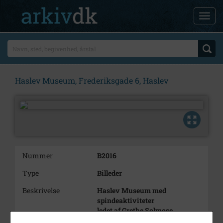
Haslev Museum, Frederiksgade 6, Haslev
Nummer
B2016
Type
Billeder
Beskrivelse
Haslev Museum med
spindeaktiviteter
ledet af Grethe Solmose