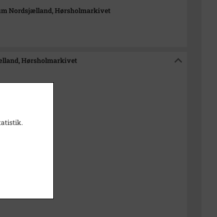
m Nordsjælland, Hørsholmarkivet
ælland, Hørsholmarkivet
atistik.