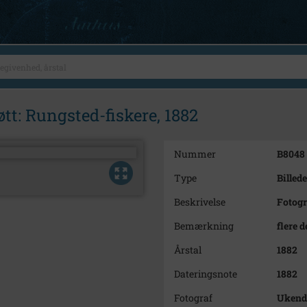
øtt: Rungsted-fiskere, 1882
Nummer
B8048
Type
Billede
Beskrivelse
Fotogr
Bemærkning
flere d
Årstal
1882
Dateringsnote
1882
Fotograf
Ukend