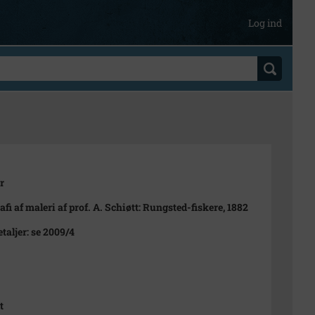
Log ind
r
afi af maleri af prof. A. Schiøtt: Rungsted-fiskere, 1882
etaljer: se 2009/4
t