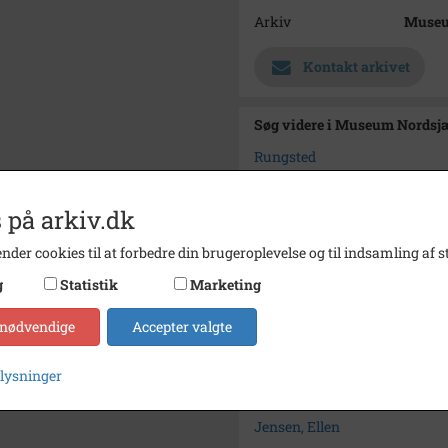
Arkiv
Museu
Kontakt arkivet
Søg videre i Museum Nordsj
Rungsted
Jensen, Christian
 på arkiv.dk
Andersen, Carl J.
Drachmann, Holger
nder cookies til at forbedre din brugeroplevelse og til indsamling af st
Schiøtt, prof. A.
g
Statistik
Marketing
Petersen, Johan
 nødvendige
Accepter valgte
Petersen, Thilda
Petersen, Helga
plysninger
Mineur, Carl
Jensen, Ellen