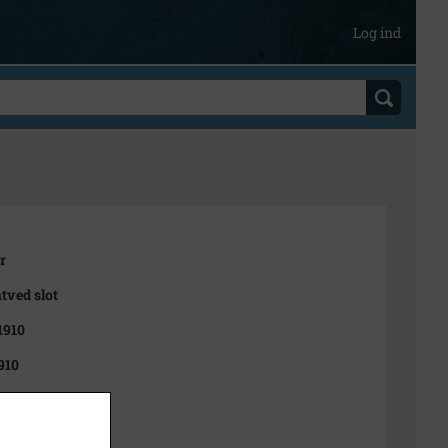
Log ind
r
tved slot
1910
910
t