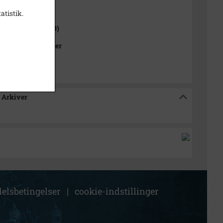
1000-2050)
atistik.
 Sogn (1000-2050)
Kommunes Arkiver
 Arkiver
elsbetingelser
|
cookie-indstillinger