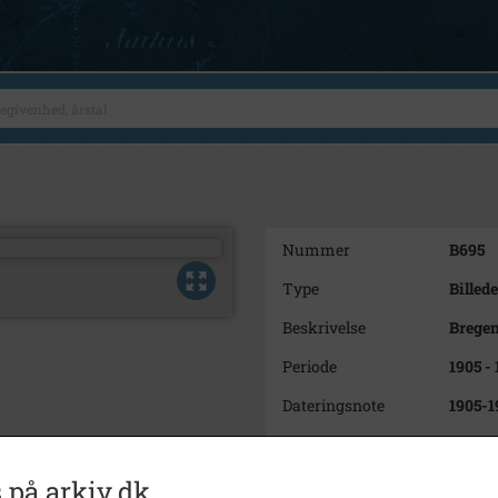
Nummer
B695
Type
Billede
Beskrivelse
Bregen
Periode
1905 - 
Dateringsnote
1905-1
Fotograf
Ukend
Se på kort
 på arkiv.dk