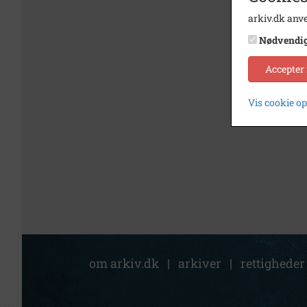
arkiv.dk anve
Nødvendi
Accepter
Vis cookie o
om arkiv.dk
|
arkiver
|
rettigheder