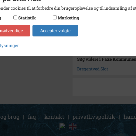
Type
Sogn (
nder cookies til at forbedre din brugeroplevelse og til indsamling af st
Enhed
Haslev
g
Statistik
Marketing
Arkiv
Faxe 
 nødvendige
Accepter valgte
Kontakt arkivet
plysninger
Søg videre i Faxe Kommunes
Bregentved Slot
 og brug
|
faq
|
kontakt
|
privatlivspolitik
|
hand