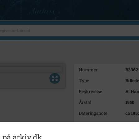
Nummer
B3362
Type
Billede
Beskrivelse
A. Han
Årstal
1950
Dateringsnote
ca 195
Fotograf
Ukend
Se på kort
 på arkiv.dk