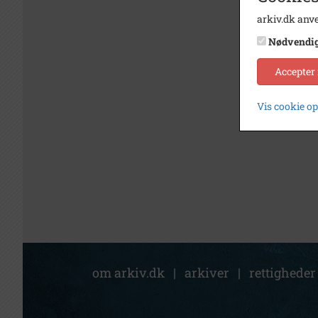
arkiv.dk anve
Nødvendi
Accepter
Vis cookie o
om arkiv.dk
|
arkiver
|
rettigheder