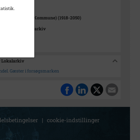
1000-2050)
atistik.
up Sogn (Tårnby Kommune) (1918-2050)
 Stads- og Lokalarkiv
g Lokalarkiv
ndel. Gæster i forsøgsmarken
elsbetingelser
|
cookie-indstillinger