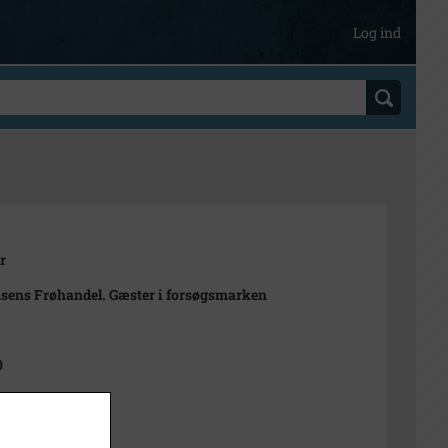
Log ind
r
sens Frøhandel. Gæster i forsøgsmarken
0
t