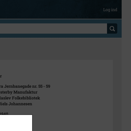
Log ind
r
fra Jernbanegade nr. 55 - 59
Østerby Manufaktur
Haslev Folkebibliotek
Niels Johannesen
 1940