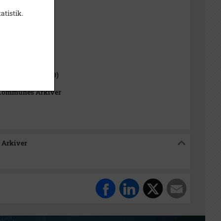
t
atistik.
,5
1000-2050)
 Sogn (1000-2050)
Kommunes Arkiver
 Arkiver