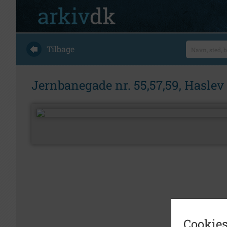
Tilbage
Jernbanegade nr. 55,57,59, Haslev
Cookies