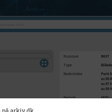
Nummer
B637
Type
Billede
Beskrivelse
Parti 
nr.55 
nr.57 
nr.59 
Periode
1920 -
Dateringsnote
u.år
 på arkiv.dk