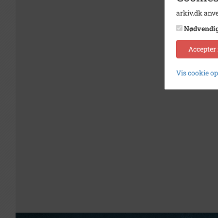
arkiv.dk anve
Nødvendi
Accepter
Vis cookie o