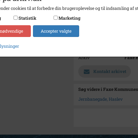
Fotograf
Ukend
nder cookies til at forbedre din brugeroplevelse og til indsamling af st
Størrelse
8,5x13
g
Statistik
Marketing
Se på kort
 nødvendige
Accepter valgte
Type
Sogn (
plysninger
Enhed
Haslev
Arkiv
Faxe 
Kontakt arkivet
Søg videre i Faxe Kommunes
Jernbanegade, Haslev