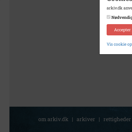
arkiv.dk anve
Nødvendi
Accepter
Vis cookie o
om arkiv.dk
|
arkiver
|
rettigheder