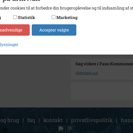
Se på kort
nder cookies til at forbedre din brugeroplevelse og til indsamling af st
Type
Kommu
g
Statistik
Marketing
Enhed
Faxe 
 nødvendige
Accepter valgte
Arkiv
Faxe 
plysninger
Kontakt arkivet
Søg videre i Faxe Kommunes
Oldtidsfund
 og brug
|
faq
|
kontakt
|
privatlivspolitik
|
hand