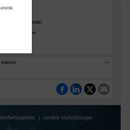
atistik.
ne (1970-2050)
Kommune (2007-2050)
Kommunes Arkiver
 Arkiver
elsbetingelser
|
cookie-indstillinger