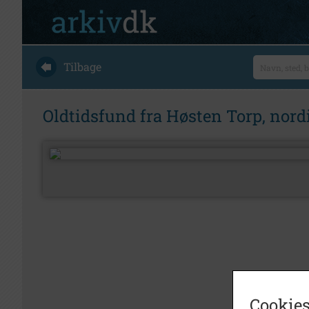
Tilbage
Oldtidsfund fra Høsten Torp, nord
Cookies