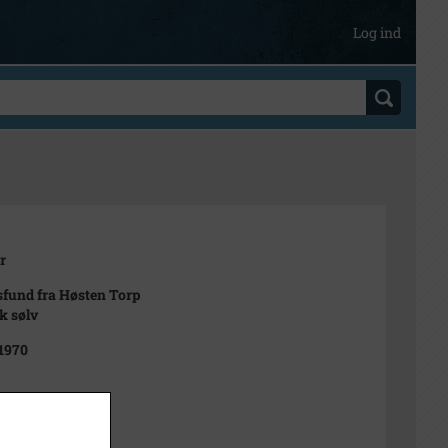
Log ind
r
sfund fra Høsten Torp
k sølv
 1970
nalmuseet