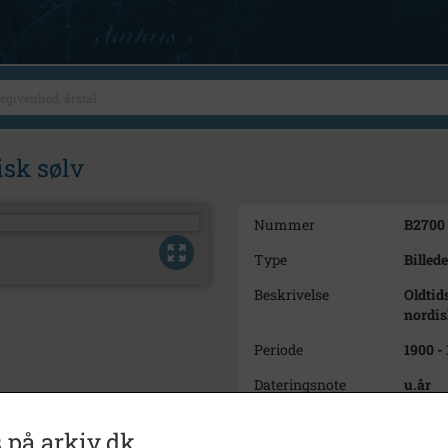
isk sølv
Nummer
B2700
Type
Billede
Beskrivelse
Oldtid
nordis
Periode
1900 -
Dateringsnote
u.år
Fotograf
Natio
 på arkiv.dk