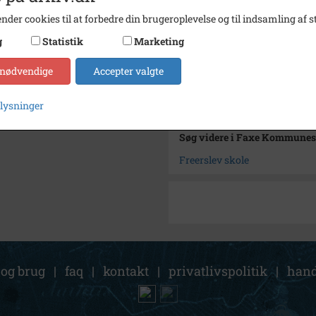
Type
Sogn (
nder cookies til at forbedre din brugeroplevelse og til indsamling af st
Enhed
Freers
g
Statistik
Marketing
Arkiv
Faxe 
 nødvendige
Accepter valgte
Kontakt arkivet
plysninger
Søg videre i Faxe Kommunes
Freerslev skole
 og brug
|
faq
|
kontakt
|
privatlivspolitik
|
hand