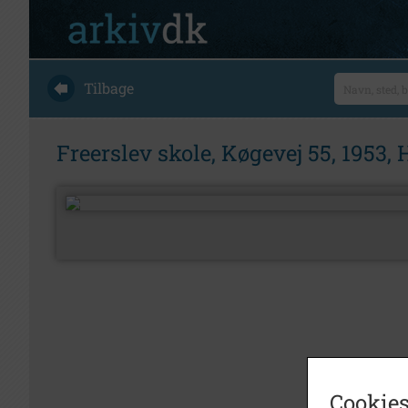
Tilbage
Freerslev skole, Køgevej 55, 1953, 
Cookies