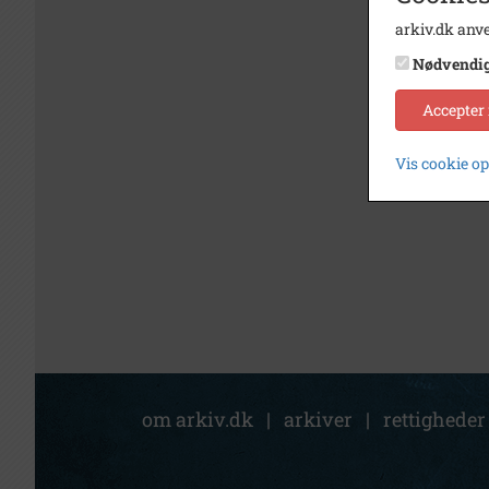
arkiv.dk anve
Nødvendi
Accepter
Vis cookie o
om arkiv.dk
|
arkiver
|
rettigheder