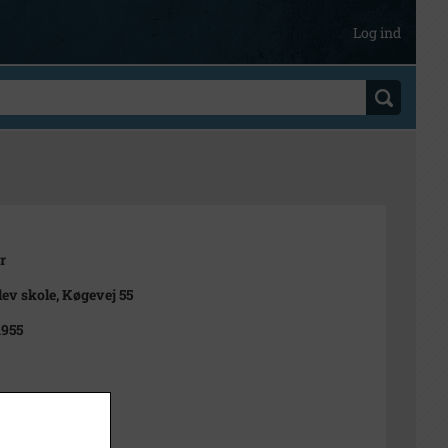
Log ind
r
lev skole, Køgevej 55
1955
t