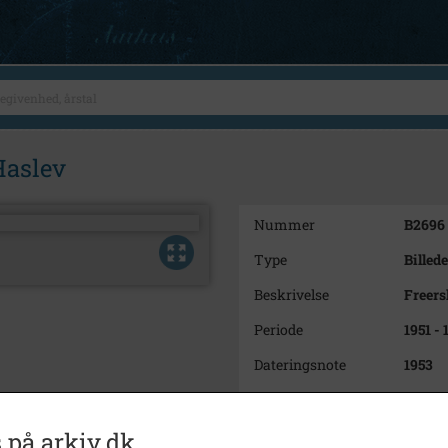
Haslev
Nummer
B2696
Type
Billede
Beskrivelse
Freers
Periode
1951 - 
Dateringsnote
1953
Fotograf
Ukend
Se på kort
 på arkiv.dk