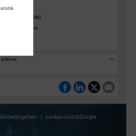
1000-2050)
atistik.
lev Sogn (1000-2050)
Kommunes Arkiver
 Arkiver
elsbetingelser
|
cookie-indstillinger