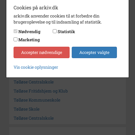
Periode
1900 - 1930
Cookies på arkiv.dk
Dateringsnote
udateret
arkiv.dk anvender cookies til at forbedre din
brugeroplevelse og til indsamling af statistik.
Fotograf
Ukendt
Nødvendig
Statistik
Arkiv
Holbæk-Arkiverne / Tølløse
Marketing
Lokalarkiv
Accepter nødvendige
Accepter valgte
Kontakt arkivet
Vis cookie oplysninger
Søg videre i Holbæk-Arkiverne / Tølløse Lokalarkiv
Tølløse Centralskole
Tølløse Fritidshjem og Klub
Tølløse Kommuneskole
Tølløse Skole
Tølløse Centralskole