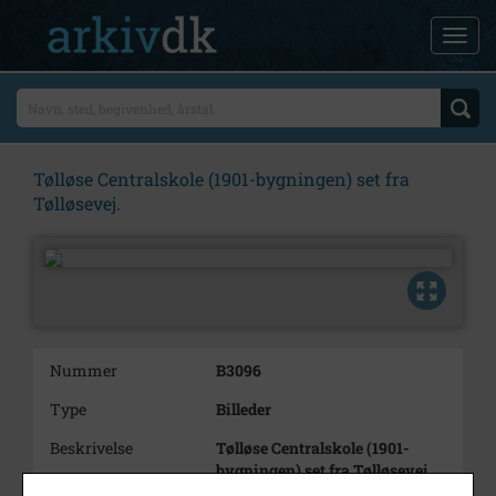
Tølløse Centralskole (1901-bygningen) set fra
Tølløsevej.
Nummer
B3096
Type
Billeder
Beskrivelse
Tølløse Centralskole (1901-
bygningen) set fra Tølløsevej.