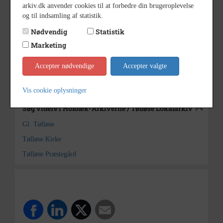
arkiv.dk anvender cookies til at forbedre din brugeroplevelse
udateret
Dateringsnote
og til indsamling af statistik.
Ukendt
Fotograf
Nødvendig
Statistik
Marketing
Holbæk-Arkiverne / Tølløse
Arkiv
Lokalarkiv
Accepter nødvendige
Accepter valgte
Kontakt arkivet
Vis cookie oplysninger
Søg videre i Holbæk-Arkiverne / Tølløse Lokalarkiv
Gl. Tølløse
Tølløse Kirke
Tølløse Præstegård