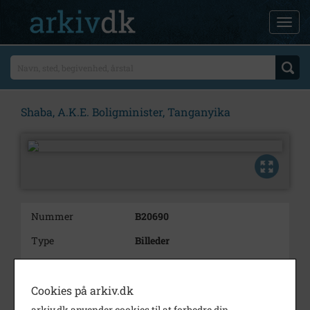
Shaba, A.K.E. Boligminister, Tanganyika
Nummer
B20690
Type
Billeder
Beskrivelse
Shaba, A.K.E. Boligminister,
Tanganyika
Cookies på arkiv.dk
Bemærkning
24 negativer.
arkiv.dk anvender cookies til at forbedre din