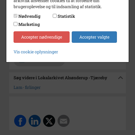
arkiv.dk anvender cookies til at forbedre din
brugeroplevelse og til indsamling af statistik.
Årstal
1964
Nødvendig
Statistik
Dateringsnote
25/1/64
Marketing
Fotograf
Jørgen Rubæk Hansen
Accepter nødvendige
Accepter valgte
Arkiv
Lokalarkivet Alsønderup -
Tjæreby
Vis cookie oplysninger
Kontakt arkivet
Søg videre i Lokalarkivet Alsønderup -Tjæreby
Lam- firlinger