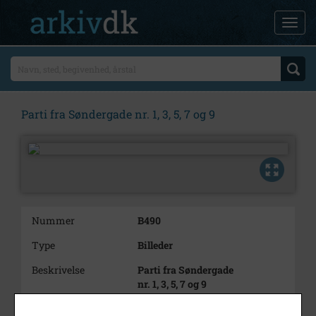
Parti fra Søndergade nr. 1, 3, 5, 7 og 9
Nummer
B490
Type
Billeder
Beskrivelse
Parti fra Søndergade
nr. 1, 3, 5, 7 og 9
Bemærkning
Billede B-5027