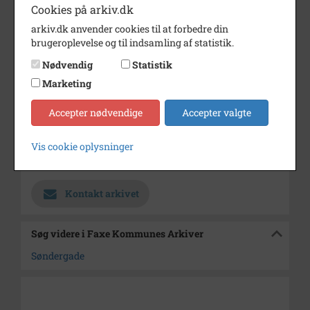
Cookies på arkiv.dk
Periode
1900 - 1915
arkiv.dk anvender cookies til at forbedre din
Dateringsnote
u.år
brugeroplevelse og til indsamling af statistik.
Nødvendig
Statistik
Fotograf
Ukendt
Marketing
Se på kort
Accepter nødvendige
Accepter valgte
Type
Sogn (1000-2050)
Enhed
Haslev Sogn (1000-2050)
Vis cookie oplysninger
Arkiv
Faxe Kommunes Arkiver
Kontakt arkivet
Søg videre i Faxe Kommunes Arkiver
Søndergade