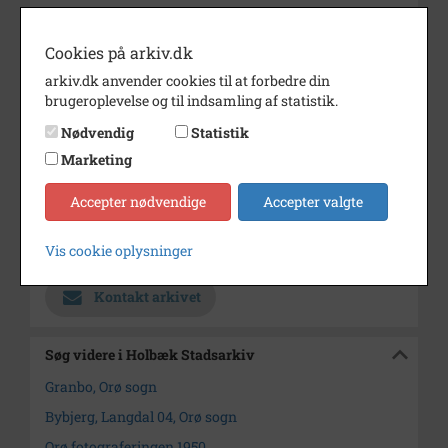
Granbo set fra v.
Cookies på arkiv.dk
Original sh negativ 8,5x6,5: N
317
arkiv.dk anvender cookies til at forbedre din
brugeroplevelse og til indsamling af statistik.
Bemærkning
se B 1262
Nødvendig
Statistik
Årstal
1950
Marketing
Dateringsnote
1950
Accepter nødvendige
Accepter valgte
Fotograf
Ukendt
Vis cookie oplysninger
Arkiv
Holbæk Stadsarkiv
Kontakt arkivet
Søg videre i Holbæk Stadsarkiv
Granbo, Orø sogn
Bybjerg, Langdal 04, Orø sogn
Orø fotograferingen 1950