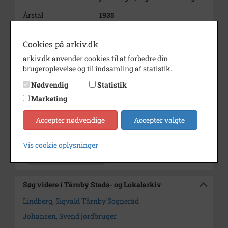
Årstal
1935
Dateringsnote
ca 1935
Cookies på arkiv.dk
Fotograf
Ukendt
arkiv.dk anvender cookies til at forbedre din
brugeroplevelse og til indsamling af statistik.
Se på kort
Nødvendig
Statistik
Type
Sogn (1000-2050)
Marketing
Enhed
Kastrup Sogn (Tårnby
Kommune) (1918-2050)
Accepter nødvendige
Accepter valgte
Arkiv
Tårnby Stads- og Lokalarkiv
Vis cookie oplysninger
Kontakt arkivet
Søg videre i Tårnby Stads- og Lokalarkiv
Lindberg, Sigvald Tårnby Sogneråd
Johansen, Svend jordbruger