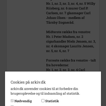
Nr. 1, nr. 2, nr. 3, nr. 4, nr. 5 Willy
Riisberg, nr. 6 murer Carl P.
Carlsen, nr. 7 glasmager Carl
Johan Olsen - medlem af
Tårnby Sogneråd.
Midterste række fra venstre:
Nr. 1 Peter Madsen, nr. 2
cigarhandler Niels Jensen, nr. 3,
nr. 4 skomager Laurits Jensen,
nr. 5, nr. 6, nr. 7
Forreste række fra venstre - talt
fra hovederne:
Nr. 1, nr. 2, nr. 3, nr. 4 Carl
Frederik Liberkind med hvidt
slips, nr. 5, nr. 6
Cookies på arkiv.dk
arkiv.dk anvender cookies til at forbedre din
Carl Frederik Liberkind var
brugeroplevelse og til indsamling af statistik.
korets dirigent, han var foruden
komponist.
Nødvendig
Statistik
Peter Madsen var korets