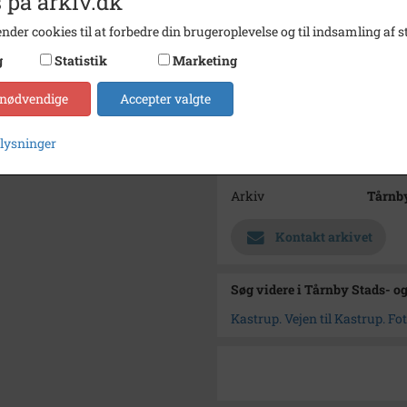
 på arkiv.dk
Fotograf
maler 
nder cookies til at forbedre din brugeroplevelse og til indsamling af st
Størrelse
12 x 18
g
Statistik
Marketing
Materiale
s/h po
 nødvendige
Accepter valgte
Se på kort
Type
Sogn (
plysninger
Enhed
Kastr
Arkiv
Tårnby
Kontakt arkivet
Søg videre i Tårnby Stads- o
Kastrup. Vejen til Kastrup. Foto