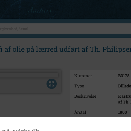
 af olie på lærred udført af Th. Philipsen
Nummer
B3178
Type
Billede
Beskrivelse
Kastru
af Th.
Årstal
1900
Dateringsnote
Origin