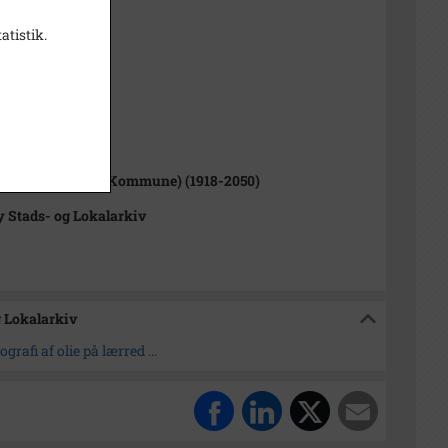
Th. Philipsen
atistik.
sitiv
1000-2050)
up Sogn (Tårnby Kommune) (1918-2050)
 Stads- og Lokalarkiv
g Lokalarkiv
grafi af olie på lærred ...