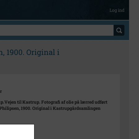
Log ind
, 1900. Original i
r
p.Vejen til Kastrup. Fotografi af olie på lærred udført
 Philipsen, 1900. Original i Kastrupgårdsamlingen
al 1900