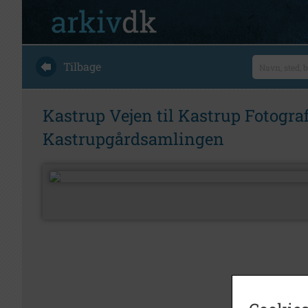
Tilbage
Kastrup Vejen til Kastrup Fotografi
Kastrupgårdsamlingen