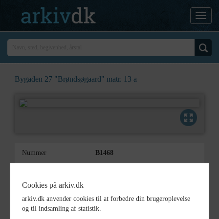
Bygaden 27 "Brøndsøgaard" matr. 13 a
Nummer
B1468
Type
Billeder
Cookies på arkiv.dk
Beskrivelse
Bygaden 27
"Brøndsøgaard"
arkiv.dk anvender cookies til at forbedre din brugeroplevelse
matr. 13 a
og til indsamling af statistik.