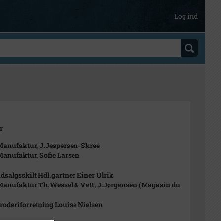
Log ind
r
Manufaktur, J.Jespersen-Skree
Manufaktur, Sofie Larsen
udsalgsskilt Hdl.gartner Einer Ulrik
Manufaktur Th.Wessel & Vett, J.Jørgensen (Magasin du
Broderiforretning Louise Nielsen