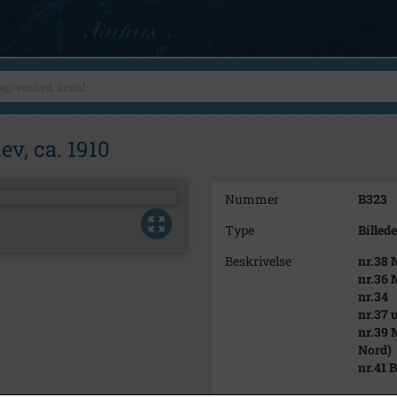
v, ca. 1910
Nummer
B323
Type
Billede
Beskrivelse
nr.38 
nr.36 
nr.34
nr.37 
nr.39 
Nord)
nr.41 