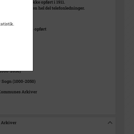
 Bank er endnu ikke opført i 1911.
ledet ses desuden en hel del telefonledninger.
 1910
atistik.
 Bank (1911) ikke opført
t
1000-2050)
 Sogn (1000-2050)
Kommunes Arkiver
 Arkiver