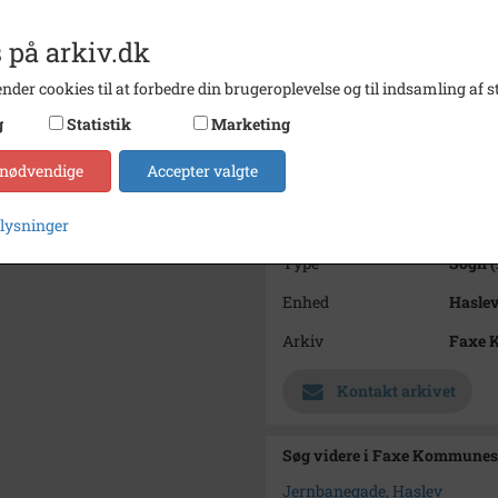
Haslev
På bil
 på arkiv.dk
Periode
1900 -
nder cookies til at forbedre din brugeroplevelse og til indsamling af st
Dateringsnote
Haslev
g
Statistik
Marketing
Fotograf
Ukend
 nødvendige
Accepter valgte
Størrelse
9x13,5
Se på kort
plysninger
Type
Sogn (
Enhed
Haslev
Arkiv
Faxe 
Kontakt arkivet
Søg videre i Faxe Kommunes
Jernbanegade, Haslev