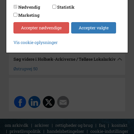
Dateringsnote
1994
Nødvendig
Statistik
Fotograf
Ukendt
Marketing
Arkiv
Holbæk-Arkiverne / Tølløse
Accepter nødvendige
Accepter valgte
Lokalarkiv
Kontakt arkivet
Vis cookie oplysninger
Søg videre i Holbæk-Arkiverne / Tølløse Lokalarkiv
Østrupvej 50
om arkiv.dk
|
arkiver
|
rettigheder og brug
|
faq
|
kontakt
|
privatlivspolitik
|
handelsbetingelser
|
cookie-indstillinger