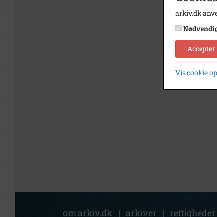
arkiv.dk anve
Nødvendi
Accepter
Vis cookie o
om arkiv.dk
|
arkiver
|
rettigheder