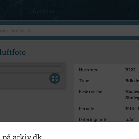
uftfoto
Nummer
B222
Type
Billede
Beskrivelse
Haslev
Skoleg
Periode
1914 -
Dateringsnote
u.år
Fotograf
Ukend
 på arkiv.dk