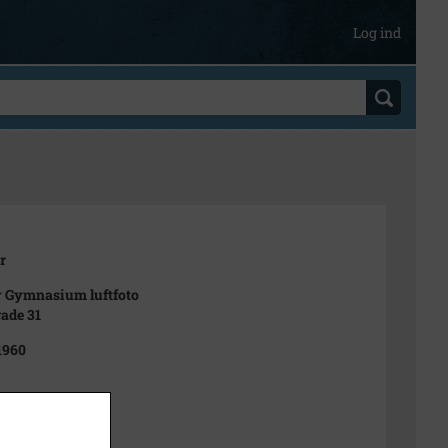
Log ind
r
 Gymnasium luftfoto
ade 31
 1960
t