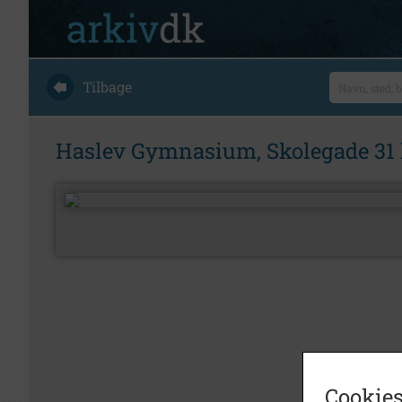
Tilbage
Haslev Gymnasium, Skolegade 31 l
Cookies