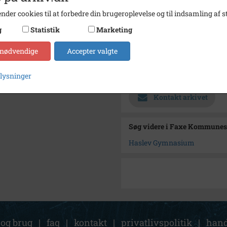
Størrelse
10,5x1
nder cookies til at forbedre din brugeroplevelse og til indsamling af st
Se på kort
g
Statistik
Marketing
Type
Sogn (
 nødvendige
Accepter valgte
Enhed
Haslev
Arkiv
Faxe 
plysninger
Kontakt arkivet
Søg videre i Faxe Kommunes
Haslev Gymnasium
 og brug
|
faq
|
kontakt
|
privatlivspolitik
|
hand