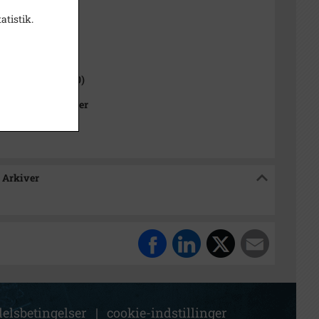
5
atistik.
1000-2050)
 Sogn (1000-2050)
Kommunes Arkiver
 Arkiver
elsbetingelser
|
cookie-indstillinger