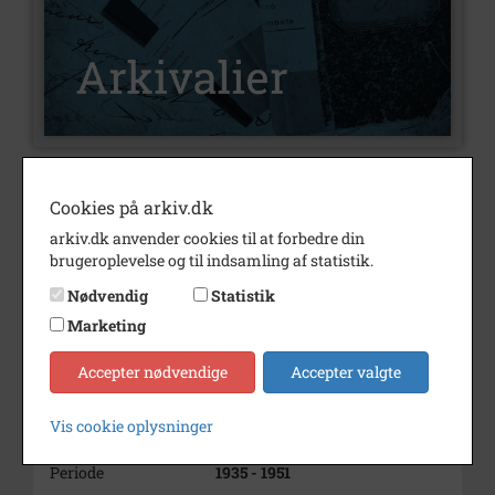
Nummer
A2142
Cookies på arkiv.dk
Type
Arkivalier
arkiv.dk anvender cookies til at forbedre din
brugeroplevelse og til indsamling af statistik.
Arkivskaber
Stevns Bio
Nødvendig
Statistik
Beskrivelse
Stevns Bio,Store Heddinge
Marketing
Biograf
regnskabsbøger
Accepter nødvendige
Accepter valgte
Bemærkning
Biografen ejes af bogtrykker
Charles C. Jørgensen, Store
Vis cookie oplysninger
Heddinge
Periode
1935 - 1951