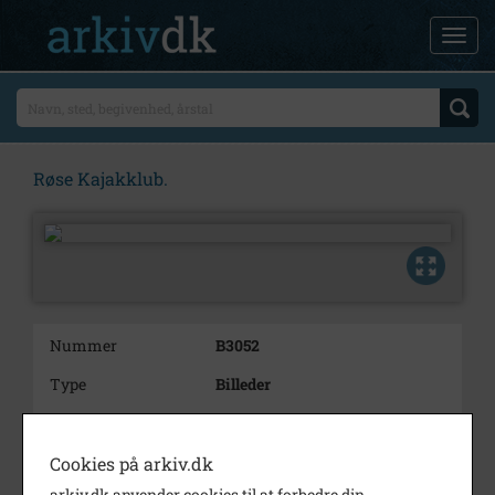
Røse Kajakklub.
Nummer
B3052
Type
Billeder
Beskrivelse
Røse Kajakklub. Udflugt til
Saltholm, august 1939. Soppetur
Cookies på arkiv.dk
Årstal
1939
arkiv.dk anvender cookies til at forbedre din