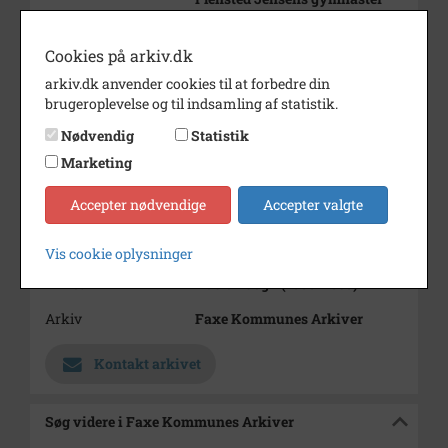
træner
før USA turne.
Cookies på arkiv.dk
Periode
1950 - 1970
arkiv.dk anvender cookies til at forbedre din
brugeroplevelse og til indsamling af statistik.
Dateringsnote
u.år
Nødvendig
Statistik
Fotograf
Hans-Willy Bautz.
Marketing
Størrelse
12x17
Accepter nødvendige
Accepter valgte
Se på kort
Type
Sogn (1000-2050)
Vis cookie oplysninger
Enhed
Haslev Sogn (1000-2050)
Arkiv
Faxe Kommunes Arkiver
Kontakt arkivet
Søg videre i Faxe Kommunes Arkiver