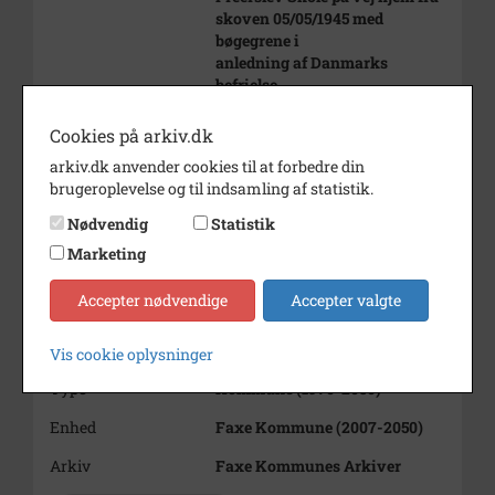
skoven 05/05/1945 med
bøgegrene i
anledning af Danmarks
befrielse.
Pigen med dannebrog er Anne
Cookies på arkiv.dk
Jacobsen
arkiv.dk anvender cookies til at forbedre din
datter af kunstmaler Aage
brugeroplevelse og til indsamling af statistik.
Jacobsen.
Nødvendig
Statistik
Årstal
1945
Marketing
Dateringsnote
1945
Accepter nødvendige
Accepter valgte
Fotograf
Ukendt
Se på kort
Vis cookie oplysninger
Type
Kommune (1970-2050)
Enhed
Faxe Kommune (2007-2050)
Arkiv
Faxe Kommunes Arkiver