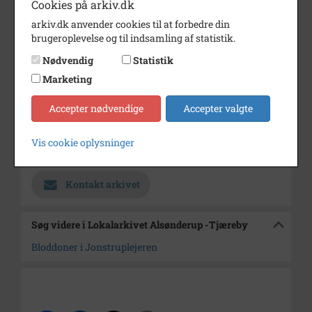
Cookies på arkiv.dk
Dateringsnote
29/4/63
arkiv.dk anvender cookies til at forbedre din
brugeroplevelse og til indsamling af statistik.
Fotograf
Jørgen Rubæk Hansen
Nødvendig
Statistik
Se på kort
Marketing
Type
Sogn (1000-2050)
Accepter nødvendige
Accepter valgte
Enhed
Ballerup Sogn (1000-2050)
Arkiv
Lokalarkivet Alsønderup -
Vis cookie oplysninger
Tjæreby
Kontakt arkivet
Søg videre i Lokalarkivet Alsønderup -Tjæreby
Bloddoner i Jonstruplejeren