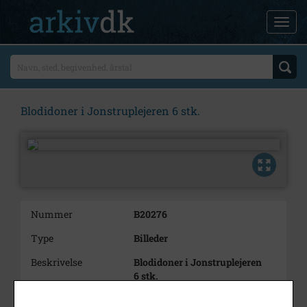
Blodidoner i Jonstruplejeren 6 stk.
Nummer
B20276
Type
Billeder
Beskrivelse
Blodidoner i Jonstruplejeren
6 stk.
Årstal
1963