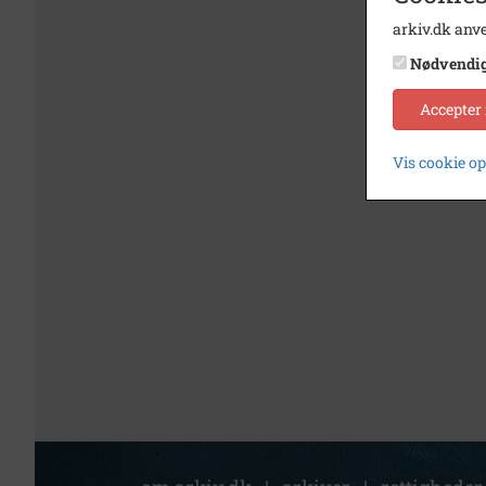
arkiv.dk anve
Nødvendi
Accepter
Vis cookie o