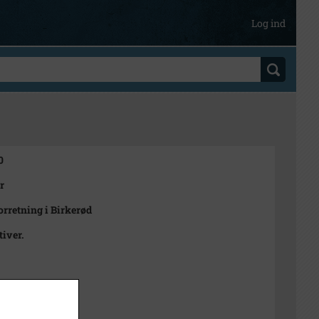
Log ind
0
r
orretning i Birkerød
tiver.
n Rubæk Hansen