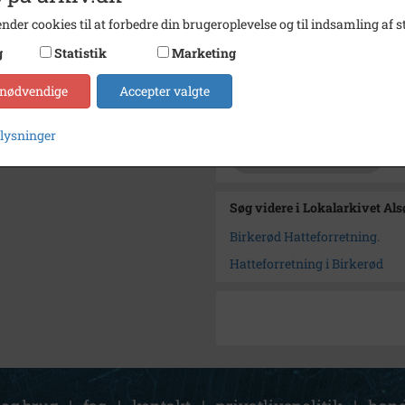
Se på kort
nder cookies til at forbedre din brugeroplevelse og til indsamling af st
Type
Sogn (
g
Statistik
Marketing
Enhed
Birker
 nødvendige
Accepter valgte
Arkiv
Lokala
plysninger
Kontakt arkivet
Søg videre i Lokalarkivet Al
Birkerød Hatteforretning.
Hatteforretning i Birkerød