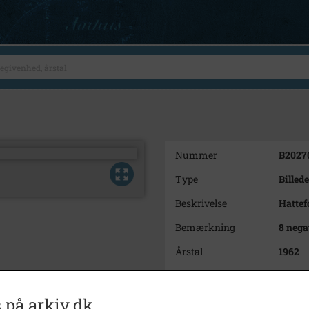
Nummer
B2027
Type
Billede
Beskrivelse
Hattef
Bemærkning
8 nega
Årstal
1962
Dateringsnote
6/2/62
Fotograf
Jørge
 på arkiv.dk