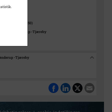
atistik.
1000-2050)
ød Sogn (1000-2050)
rkivet Alsønderup -Tjæreby
sønderup -Tjæreby