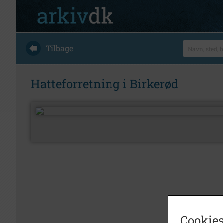
Tilbage
Hatteforretning i Birkerød
Cookies