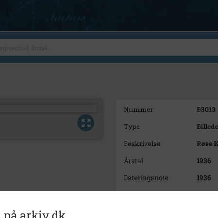
Nummer
B3013
Type
Billede
Beskrivelse
Røse K
Årstal
1936
Dateringsnote
1936
Fotograf
Ukend
Se på kort
 på arkiv.dk