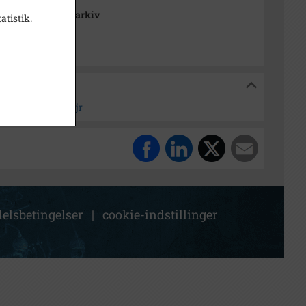
 Stads- og Lokalarkiv
atistik.
g Lokalarkiv
olm, 1936. Teltlejr
elsbetingelser
|
cookie-indstillinger