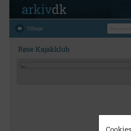
Tilbage
Røse Kajakklub
Cookies