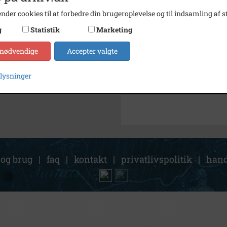
Arkiv
Tårnby
nder cookies til at forbedre din brugeroplevelse og til indsamling af st
g
Statistik
Marketing
Kontakt arkivet
 nødvendige
Accepter valgte
Søg videre i Tårnby Stads- o
plysninger
Røse Kajakklub. Pinse på Salth
 og brug
|
faq
|
kontakt
|
privatlivspolitik
|
hand