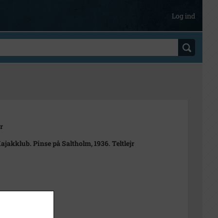
Log ind
r
ajakklub. Pinse på Saltholm, 1936. Teltlejr
t