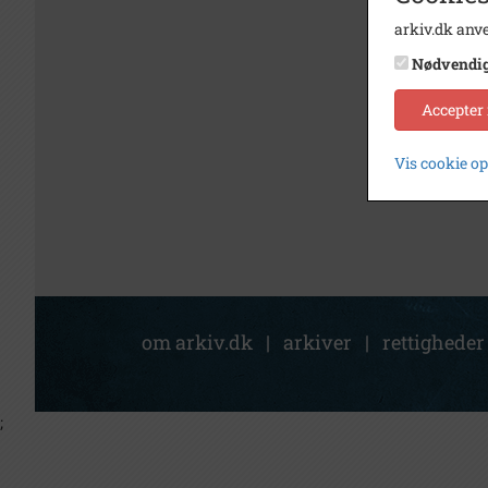
arkiv.dk anve
Nødvendi
Accepter
Vis cookie o
om arkiv.dk
|
arkiver
|
rettigheder
;