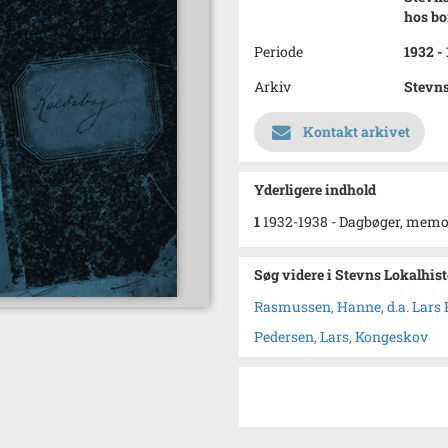
hos bo
Periode
1932 -
Arkiv
Stevns
Kontakt arkivet
Yderligere indhold
1
1932-1938 - Dagbøger, memoir
Søg videre i Stevns Lokalhis
Rasmussen, Hanne, d.a. Lar
Pedersen, Lars, Kongeskov