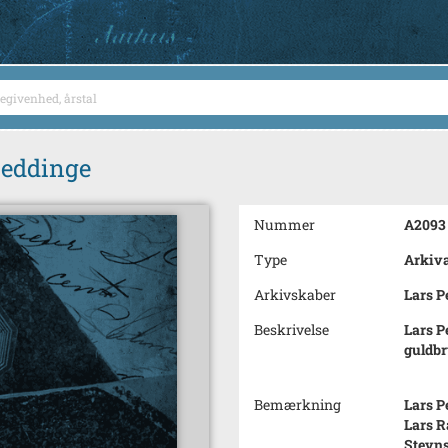
Heddinge
Nummer
A2093
Type
Arkiva
Arkivskaber
Lars P
Beskrivelse
Lars P
guldbr
Bemærkning
Lars P
Lars R
Stevns