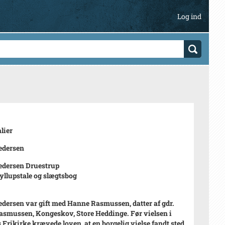
Log ind
lier
edersen
edersen Druestrup
yllupstale og slægtsbog
edersen var gift med Hanne Rasmussen, datter af gdr.
asmussen, Kongeskov, Store Heddinge. Før vielsen i
 Frikirke krævede loven, at en borgelig vielse fandt sted