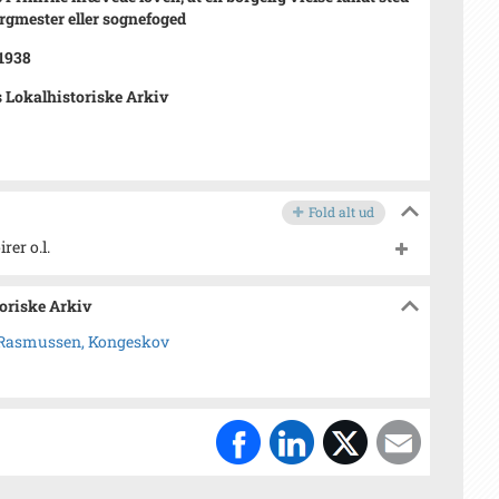
rgmester eller sognefoged
 1938
 Lokalhistoriske Arkiv
Fold alt ud
er o.l.
toriske Arkiv
s Rasmussen, Kongeskov