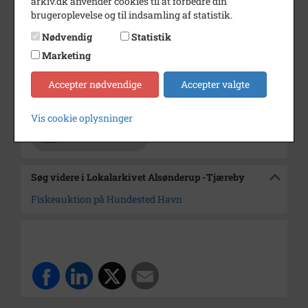
arkiv.dk anvender cookies til at forbedre din
brugeroplevelse og til indsamling af statistik.
Årstal
1962
Nødvendig
Statistik
Dateringsnote
2/1/62
Marketing
Fotograf
Jørgen Rubæk Hansen
Accepter nødvendige
Accepter valgte
Arkiv
Lokalarkivet Alsønderup -
Tjæreby
Vis cookie oplysninger
Kontakt arkivet
Søg videre i Lokalarkivet Alsønderup -Tjæreby
Fiskeauktion på Hundested Havn